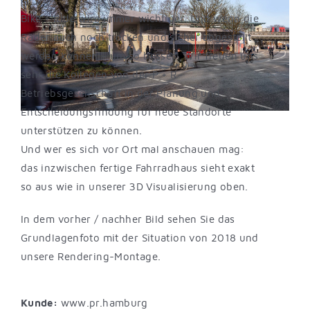
Bike + Ride wird immer wichtiger. Und wenn die
Räder auch noch trocken und sicher abgestellt
werden können – um so besser! Wir freuen uns
sehr die Kollegen von der P + R-
Betriebsgesellschaft in der Planung und
Entscheidungsfindung für neue Standorte
unterstützen zu können.
Und wer es sich vor Ort mal anschauen mag:
das inzwischen fertige Fahrradhaus sieht exakt
so aus wie in unserer 3D Visualisierung oben.
In dem vorher / nachher Bild sehen Sie das
Grundlagenfoto mit der Situation von 2018 und
unsere Rendering-Montage.
Kunde:
www.pr.hamburg