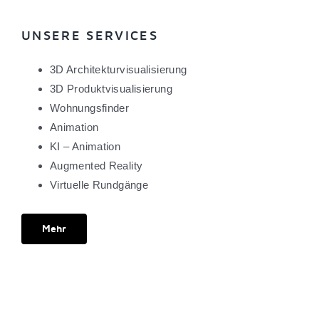
UNSERE SERVICES
3D Architekturvisualisierung
3D Produktvisualisierung
Wohnungsfinder
„Lage-Lage-Lage“ mit Julia
Animation
Animation
Marketing
KI – Animation
Augmented Reality
Virtuelle Rundgänge
Mehr
KvB Bogenallee