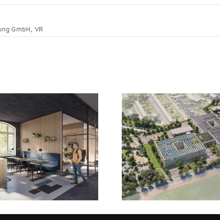
lung GmbH
,
VR
Schulzentrum Burgstrasse
HEY Charlottenb