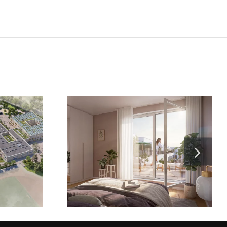
urg ist live.
KvB Bogenallee