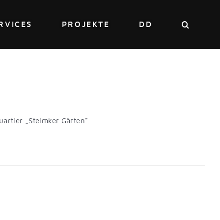
RVICES
PROJEKTE
DD
rtier „Steimker Gärten“.