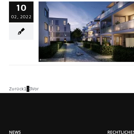
10
02, 2022
ser Herzstück“
Virtual Reality
Zurück
2
Vor
1
3
NEWS
RECHTLICHE