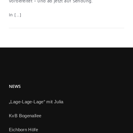
vorbereitet – und ab jetzt auf Sendung.
In […]
NEWS
„Lage-Lage-Lage“ mit Julia
KvB Bogenallee
Eichborn Höfe