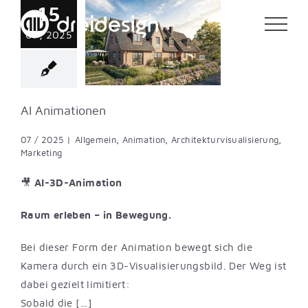
15
Zum
Animationen
Inhalt
07, 2025
ein
Animation
springen
turvisualisierung
Marketing
AI Animationen
07 / 2025
|
Allgemein
,
Animation
,
Architekturvisualisierung
,
Marketing
🎥
AI-3D-Animation
Raum erleben – in Bewegung.
Bei dieser Form der Animation bewegt sich die
Kamera durch ein 3D-Visualisierungsbild. Der Weg ist
dabei gezielt limitiert:
Sobald die […]