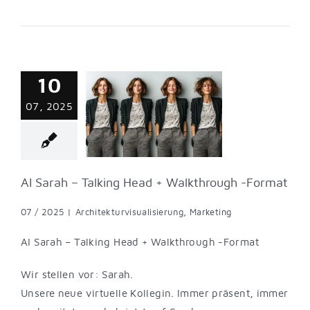
10
h – Talking Head
07, 2025
through -Format
turvisualisierung
Marketing
AI Sarah – Talking Head + Walkthrough -Format
07 / 2025
|
Architekturvisualisierung
,
Marketing
AI Sarah – Talking Head + Walkthrough -Format
Wir stellen vor: Sarah.
Unsere neue virtuelle Kollegin. Immer präsent, immer