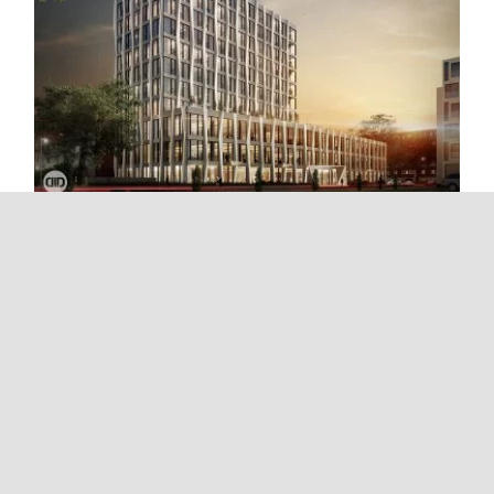
Three George
01 / 2015
|
Architekturvisualisierung
,
Office
Three George Für die MOMENI
Projektentwicklung GmbH hat dreidesign schon
einige hochwertige Immobilienprojekte
visualisiert. So auch [...]