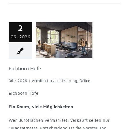
2
chborn Höfe
06, 2026
turvisualisierung
Office
Eichborn Höfe
06 / 2026
|
Architekturvisualisierung
,
Office
Eichborn Höfe
Ein Raum, viele Möglichkeiten
Wer Büroflächen vermarktet, verkauft selten nur
Quadratmeter. Entscheidend ist die Vorstellung