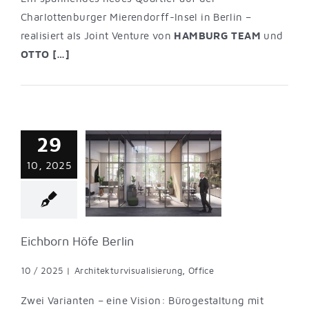
Charlottenburger Mierendorff-Insel in Berlin –
realisiert als Joint Venture von
HAMBURG TEAM
und
OTTO […]
29
rn Höfe Berlin
10, 2025
turvisualisierung
Office
Eichborn Höfe Berlin
10 / 2025
|
Architekturvisualisierung
,
Office
Zwei Varianten – eine Vision: Bürogestaltung mit