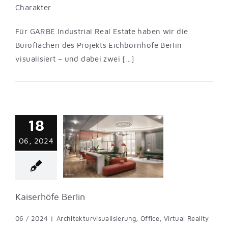
Charakter
Für GARBE Industrial Real Estate haben wir die
Büroflächen des Projekts Eichbornhöfe Berlin
visualisiert – und dabei zwei […]
18
erhöfe Berlin
06, 2024
turvisualisierung
Virtual Reality
Kaiserhöfe Berlin
06 / 2024
|
Architekturvisualisierung
,
Office
,
Virtual Reality