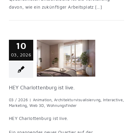
davon, wie ein zukünftiger Arbeitsplatz […]
rlottenburg ist
10
live.
03, 2026
nimation
turvisualisierung
tive
Marketing
Wohnungsfinder
HEY Charlottenburg ist live.
03 / 2026
|
Animation
,
Architekturvisualisierung
,
Interactive
,
Marketing
,
Web 3D
,
Wohnungsfinder
HEY Charlottenburg ist live.
Ein spannendes neues Quartier auf der