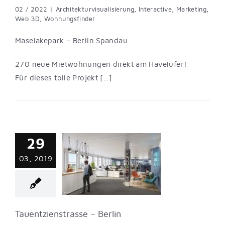
02 / 2022
|
Architekturvisualisierung
,
Interactive
,
Marketing
,
Web 3D
,
Wohnungsfinder
Maselakepark – Berlin Spandau
270 neue Mietwohnungen direkt am Havelufer!
Für dieses tolle Projekt […]
29
tzienstrasse –
03, 2019
Berlin
turvisualisierung
Office
Tauentzienstrasse – Berlin