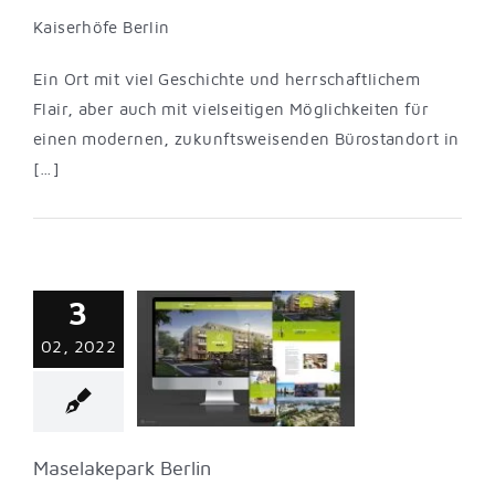
Kaiserhöfe Berlin
Ein Ort mit viel Geschichte und herrschaftlichem
Flair, aber auch mit vielseitigen Möglichkeiten für
einen modernen, zukunftsweisenden Bürostandort in
[…]
3
akepark Berlin
02, 2022
turvisualisierung
tive
Marketing
Wohnungsfinder
Maselakepark Berlin