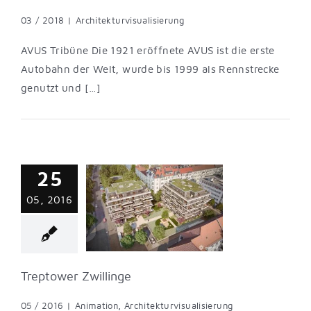
03 / 2018
|
Architekturvisualisierung
AVUS Tribüne Die 1921 eröffnete AVUS ist die erste
Autobahn der Welt, wurde bis 1999 als Rennstrecke
genutzt und […]
25
ower Zwillinge
05, 2016
nimation
turvisualisierung
Treptower Zwillinge
05 / 2016
|
Animation
,
Architekturvisualisierung