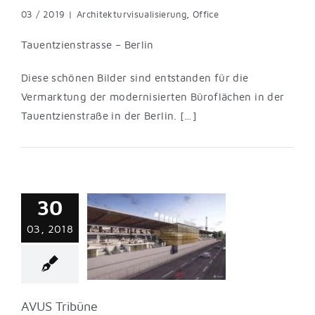
03 / 2019
|
Architekturvisualisierung
,
Office
Tauentzienstrasse – Berlin
Diese schönen Bilder sind entstanden für die
Vermarktung der modernisierten Büroflächen in der
Tauentzienstraße in der Berlin. […]
30
03, 2018
US Tribüne
turvisualisierung
AVUS Tribüne