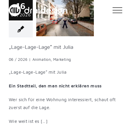
16
Zum
Inhalt
Lage-Lage“ mit
06, 2026
Julia
springen
tion
Marketing
„Lage-Lage-Lage“ mit Julia
06 / 2026
|
Animation
,
Marketing
„Lage-Lage-Lage“ mit Julia
Ein Stadtteil, den man nicht erklären muss
Wer sich für eine Wohnung interessiert, schaut oft
zuerst auf die Lage.
Wie weit ist es […]